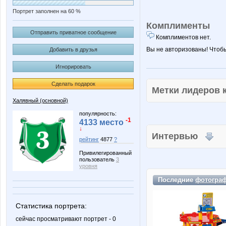
Портрет заполнен на 60 %
Комплименты
Отправить приватное сообщение
Комплиментов нет.
Вы не авторизованы! Чтоб
Добавить в друзья
Игнорировать
Сделать подарок
Метки лидеров
Халявный (основной)
популярность:
-1
4133 место
↓
Интервью
рейтинг
4877
?
Привилегированный
пользователь
3
уровня
Последние
фотогра
Статистика портрета:
сейчас просматривают портрет - 0