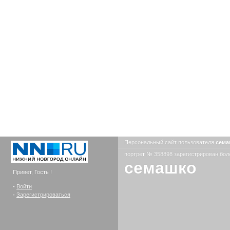
Персональный сайт пользователя
сем
портрет № 358898 зарегистрирован боле
семашко
Привет, Гость !
-
Войти
-
Зарегистрироваться